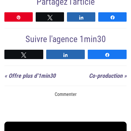
Partagez l'article
Épingle
Tweetez
Partagez
Partag
Suivre l'agence 1min30
Suivre
Suivre
Suivre
«
Offre plus d’1min30
Co-production
»
Commenter