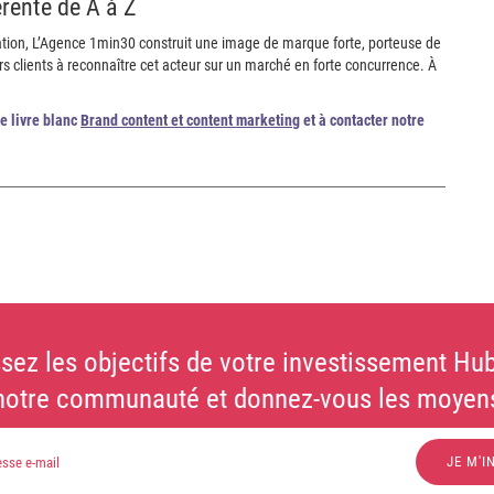
rente de A à Z
tion, L’Agence 1min30 construit une image de marque forte, porteuse de
urs clients à reconnaître cet acteur sur un marché en forte concurrence. À
re livre blanc
Brand content et content marketing
et à contacter notre
sez les objectifs de votre investissement Hub
notre communauté et donnez-vous les moyens