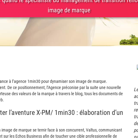
 quand le spécialiste du management de transition rén
image de marque
fiance à l’agence 1min30 pour dynamiser son image de marque.
t. De ce positionnement, l’Agence préconise par la suite une nouvelle
Le
porteuse des valeurs de la marque à travers le blog, tous les documents de
ac
eb.
tr
re
ter l’aventure X-PM/ 1min30 : élaboration d’un
tr
de
po
n image de marque se ternir face à son concurrent, Valtus, communicant
sur les Echos Business afin de toucher une cible professionnelle de
pa