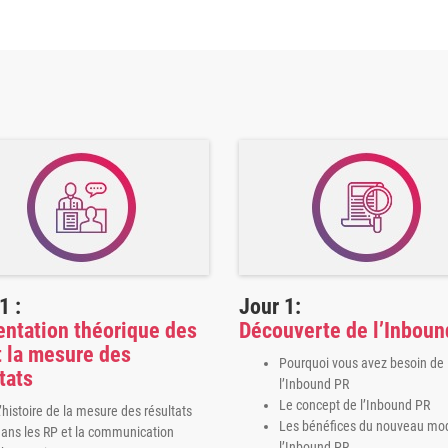
1 :
Jour 1:
entation théorique des
Découverte de l’Inboun
t la mesure des
Pourquoi vous avez besoin de
tats
l’Inbound PR
Le concept de l’Inbound PR
’histoire de la mesure des résultats
Les bénéfices du nouveau mo
ans les RP et la communication
l’Inbound PR