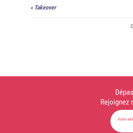
«
Takeover
C
Dépas
Rejoignez 