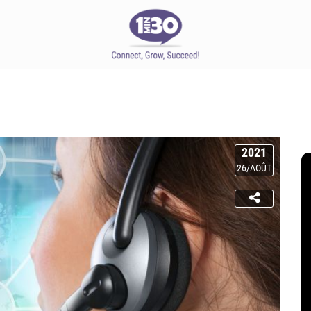
2021
26/AOÛT