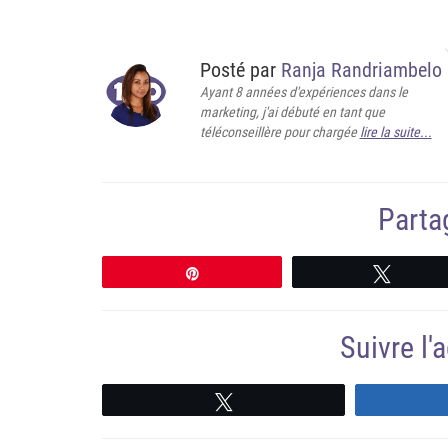
Posté par
Ranja Randriambelo
Ayant 8 années d'expériences dans le
marketing, j'ai débuté en tant que
téléconseillère pour chargée
lire la suite...
Partag
Épingle
Tweete
Suivre l
Suivre