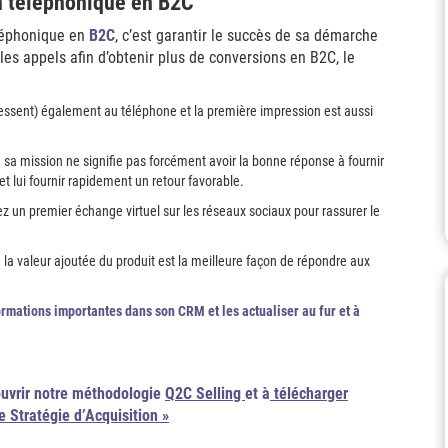
n téléphonique en B2C
éléphonique en
B2C
, c’est garantir le succès de sa démarche
es appels afin d’obtenir plus de conversions en B2C, le
ressent) également au téléphone et la première impression est aussi
de sa mission ne signifie pas forcément avoir la bonne réponse à fournir
 et lui fournir rapidement un retour favorable.
sez un premier échange virtuel sur les réseaux sociaux pour rassurer le
 la valeur ajoutée du produit est la meilleure façon de répondre aux
ormations importantes dans son
CRM
et les actualiser au fur et à
couvrir notre méthodologie
Q2C Selling
et à
télécharger
e Stratégie d’Acquisition »