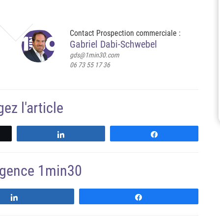
Contact Prospection commerciale :
Gabriel Dabi-Schwebel
gds@1min30.com
06 73 55 17 36
ez l'article
z
Partagez
Partagez
'agence 1min30
Suivre
Suivre