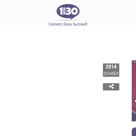
2014
27/AOÛT