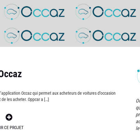
 Occaz
l’application Occaz qui permet aux acheteurs de voitures d’occasion
t de les acheter. Oppcar a […]
Oc
qu
pr
ac
IR CE PROJET
le