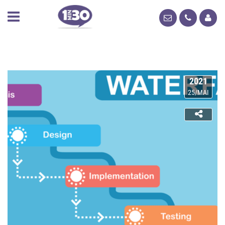
2021
25/MAI